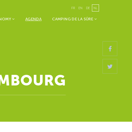
FR
EN
DE
NL
ONOMY
AGENDA
CAMPING DE LA SÛRE
XEMBOURG