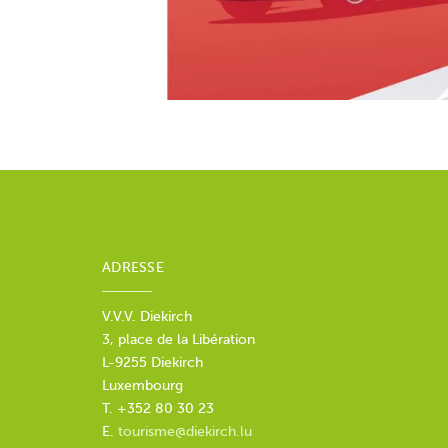
ADRESSE
V.V.V. Diekirch
3, place de la Libération
L-9255 Diekirch
Luxembourg
T. +352 80 30 23
E.
tourisme@diekirch.lu