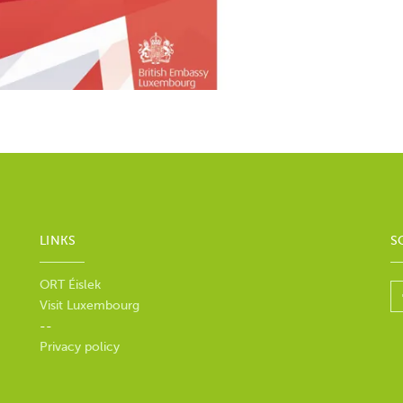
LINKS
S
ORT Éislek
Visit Luxembourg
--
Privacy policy