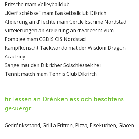
Pritsche mam Volleyballclub
„Kierf schéisse“ mam Basketballclub Dikrich
Aféierung an d'Fechte mam Cercle Escrime Nordstad
Virféierungen an Aféierung an d'Aarbecht vum
Pompjee mam CGDIS CIS Nordstad
Kampfkonscht Taekwondo mat der Wisdom Dragon
Academy
Sange mat den Dikricher Solschlësselcher
Tennismatch mam Tennis Club Dikrirch
fir Iessen an Drénken ass och beschtens
gesuergt:
Gedrénksstand, Grill a Fritten, Pizza, Eisekuchen, Glacen