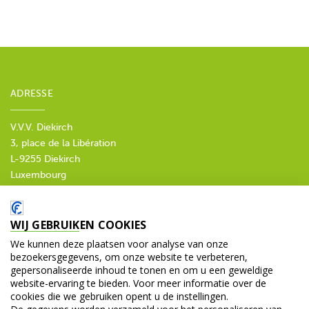
ADRESSE
V.V.V. Diekirch
3, place de la Libération
L-9255 Diekirch
Luxembourg
T. +352 80 30 23
E.
tourisme@diekirch.lu
WIJ GEBRUIKEN COOKIES
SOCIALE MEDIA
We kunnen deze plaatsen voor analyse van onze
bezoekersgegevens, om onze website te verbeteren,
gepersonaliseerde inhoud te tonen en om u een geweldige
website-ervaring te bieden. Voor meer informatie over de
cookies die we gebruiken opent u de instellingen.