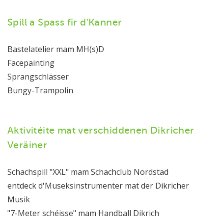
Spill a Spass fir d'Kanner
Bastelatelier mam MH(s)D
Facepainting
Sprangschlässer
Bungy-Trampolin
Aktivitéite mat verschiddenen Dikricher
Veräiner
Schachspill "XXL" mam Schachclub Nordstad
entdeck d'Museksinstrumenter mat der Dikricher
Musik
"7-Meter schéisse" mam Handball Dikrich