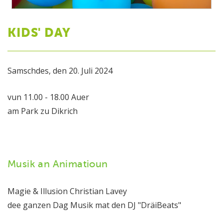
KIDS' DAY
Samschdes, den 20. Juli 2024
vun 11.00 - 18.00 Auer
am Park zu Dikrich
Musik an Animatioun
Magie & Illusion Christian Lavey
dee ganzen Dag Musik mat den DJ "DräiBeats"