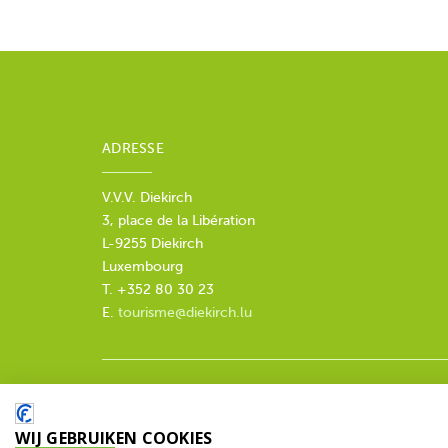
ADRESSE
V.V.V. Diekirch
3, place de la Libération
L-9255 Diekirch
Luxembourg
T. +352 80 30 23
E.
tourisme@diekirch.lu
© 2026 V.V.V. Diekirch. Alle rechten voorbehouden.
WIJ GEBRUIKEN COOKIES