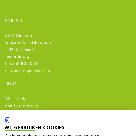
ADRESSE
V.V.V. Diekirch
3, place de la Libération
L-9255 Diekirch
Luxembourg
T. +352 80 30 23
E.
tourisme@diekirch.lu
LINKS
ORT Éislek
Visit Luxembourg
--
Privacy policy
WIJ GEBRUIKEN COOKIES
SOCIALE MEDIA
We kunnen deze plaatsen voor analyse van onze