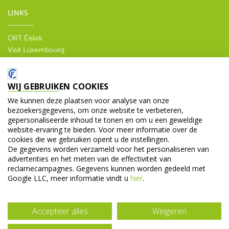
LINKS
ORT Éislek
Visit Luxembourg
--
Privacy policy
WIJ GEBRUIKEN COOKIES
SOCIALE MEDIA
We kunnen deze plaatsen voor analyse van onze
bezoekersgegevens, om onze website te verbeteren,
gepersonaliseerde inhoud te tonen en om u een geweldige
website-ervaring te bieden. Voor meer informatie over de
cookies die we gebruiken opent u de instellingen.
De gegevens worden verzameld voor het personaliseren van
advertenties en het meten van de effectiviteit van
© 2026 V.V.V. Diekirch. Alle rechten voorbehouden.
reclamecampagnes. Gegevens kunnen worden gedeeld met
Google LLC, meer informatie vindt u
hier
.
Accepteer alles
Weigeren